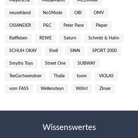
Mayersche
MediaMarkt
MEDIMAX
neusehland
No1Mode
OBI
OMV
OSIANDER
P&C
Peter Pane
Pieper
Raiffeisen
REWE
Saturn
Schmitt & Hahn
SCHUH OKAY
Shell
SiNN
SPORT 2000
Smyths Toys
Street One
SUBWAY
TeeGschwendner
Thalia
toom
VIOLAS
vom FASS
Wellensteyn
Wöhrl
Zinser
Wissenswertes