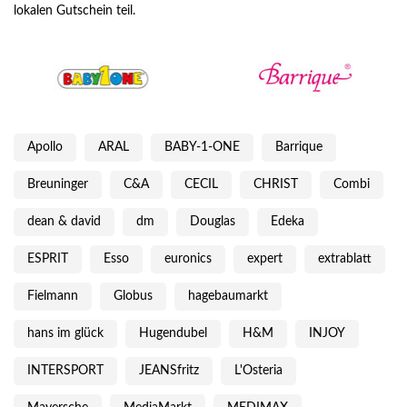
lokalen Gutschein teil.
Apollo
ARAL
BABY-1-ONE
Barrique
Breuninger
C&A
CECIL
CHRIST
Combi
dean & david
dm
Douglas
Edeka
ESPRIT
Esso
euronics
expert
extrablatt
Fielmann
Globus
hagebaumarkt
hans im glück
Hugendubel
H&M
INJOY
INTERSPORT
JEANSfritz
L'Osteria